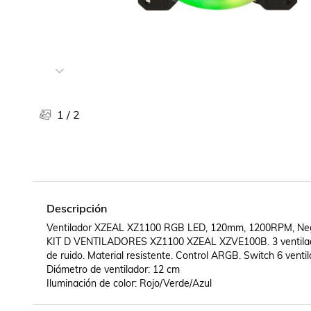
Libros, revistas y comics
Películas, series de tv y música
Otras categorías
Bebidas
Súpermercado
Farmacia
1
/
2
Descripción
Ventilador XZEAL XZ1100 RGB LED, 120mm, 1200RPM, Neg
KIT D VENTILADORES XZ1100 XZEAL XZVE100B. 3 ventilador
de ruido. Material resistente. Control ARGB. Switch 6 ven
Diámetro de ventilador: 12 cm

Iluminación de color: Rojo/Verde/Azul