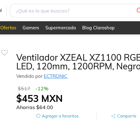
l
Ofertas
Gamers
Supermercado
Blog Claroshop
Ventilador XZEAL XZ1100 RG
LED, 120mm, 1200RPM, Negr
Vendido por
ECTRONIC
$517
-
12
%
$453
MXN
Ahorras
$64.00
Agregar a favoritos
Compartir