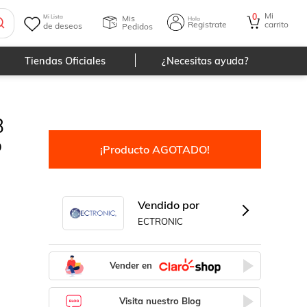
Mi
0
Mis
Mi Lista
Hola
Registrate
carrito
de deseos
Pedidos
Tiendas Oficiales
¿Necesitas ayuda?
B
o
¡Producto AGOTADO!
Vendido por
ECTRONIC
Vender en
Visita nuestro Blog