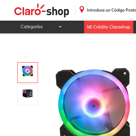
.
Introduce un Código Posta
Categorías
Mi Crédito Claroshop
Celulares y telefonía
Electrónica y tecnología
Videojuegos
Hogar y jardín
Deportes y ocio
Animales y mascotas
Ferretería y autos
Ropa, calzado y accesorios
Mamá y bebé
Salud, belleza y cuidado personal
Joyería y relojes
Juegos y juguetes