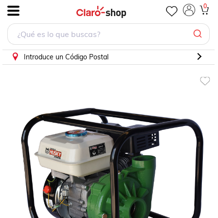
BOMBA DE AGUA AGRÍCOLA SWEDISH HUSKY POWER 2X2
0
.
Introduce un Código Postal