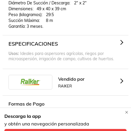
Diámetro De Succión / Descarga:	2" x 2"

Dimensiones:	49 x 40 x 39 cm

Peso (kilogramos):	29.5

Succión Máxima:	8 m

Garantía: 3 meses.
ESPECIFICACIONES
Usos
Ideales para aspersores agrícolas, riegos por
microaspersión, irrigación de campo, cultivos de huertos.
Vendido por
RAIKER
Formas de Pago
Descarga la app
Contacta a un vendedor!
y obtén una navegación personalizada