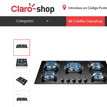
.
Introduce un Código Posta
Categorías
Mi Crédito Claroshop
Celulares y telefonía
Electrónica y tecnología
Videojuegos
Hogar y jardín
Deportes y ocio
Animales y mascotas
Ferretería y autos
Ropa, calzado y accesorios
Mamá y bebé
Salud, belleza y cuidado personal
Joyería y relojes
Juegos y juguetes