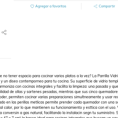
Agregar a favoritos
Compartir
no tener espacio para cocinar varios platos a la vez? La Parrilla Vidri
un diseo contemporneo para tu cocina. Su superficie de vidrio templ
oniza con cocinas integrales y facilita la limpieza: una pasada y queda
bilidad de ollas y sartenes pesadas, mientras que sus cinco quemadores
oder, permiten cocinar varias preparaciones simultneamente y usar rec
rado en las perillas metlicas permite prender cada quemador con una s
s al calor, por lo que mantienen su funcionamiento y esttica con el uso. 
conversin a gas natural, facilitando la instalacin segn tu suministro. S