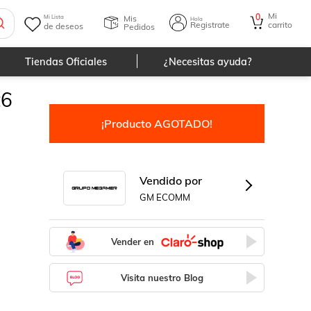
Mi
0
Mis
Mi Lista
Hola
Registrate
carrito
de deseos
Pedidos
Tiendas Oficiales
¿Necesitas ayuda?
t6
¡Producto AGOTADO!
Vendido por
GM ECOMM
Vender en
Visita nuestro Blog