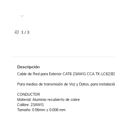
Libros, revistas y comics
Películas, series de tv y música
Otras categorías
Bebidas
Súpermercado
1
/
3
Farmacia
Descripción
Cable de Red para Exterior CAT6 23AWG CCA TK-LC623EX
Para medios de transmisión de Voz y Datos, para instalaci
CONDUCTOR

Material: Aluminio recubierto de cobre

Calibre: 23AWG

Tamaño: 0.56mm ± 0.008 mm
