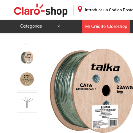
.
Introduce un Código Posta
Categorías
Mi Crédito Claroshop
Celulares y telefonía
Electrónica y tecnología
Videojuegos
Hogar y jardín
Deportes y ocio
Animales y mascotas
Ferretería y autos
Ropa, calzado y accesorios
Mamá y bebé
Salud, belleza y cuidado personal
Joyería y relojes
Juegos y juguetes