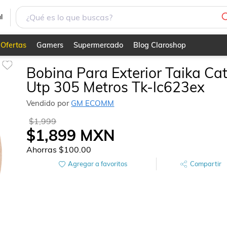
l
Ofertas
Gamers
Supermercado
Blog Claroshop
Bobina Para Exterior Taika Ca
Utp 305 Metros Tk-lc623ex
Vendido por
GM ECOMM
$1,999
$1,899
MXN
Ahorras
$100.00
Agregar a favoritos
Compartir