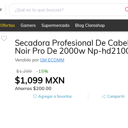
l
Ofertas
Gamers
Supermercado
Blog Claroshop
Secadora Profesional De Cabe
Noir Pro De 2000w Np-hd210
Vendido por
GM ECOMM
$1,299
-
15
%
$1,099
MXN
Ahorras
$200.00
Agregar a favoritos
Compartir