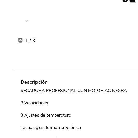
Libros, revistas y comics
Películas, series de tv y música
Otras categorías
Bebidas
Súpermercado
1
/
3
Farmacia
Descripción
SECADORA PROFESIONAL CON MOTOR AC NEGRA

2 Velocidades

3 Ajustes de temperatura

Tecnologías Turmalina & Iónica
