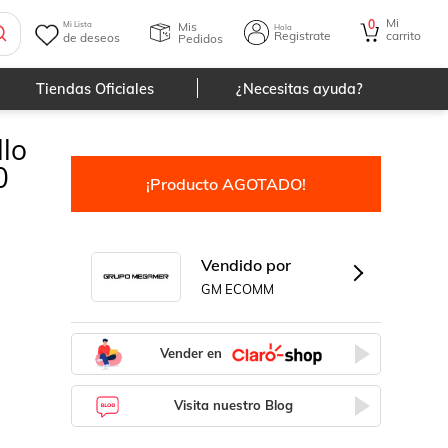
Mi
0
Mis
Mi Lista
Hola
Registrate
carrito
de deseos
Pedidos
Tiendas Oficiales
¿Necesitas ayuda?
llo
0
¡Producto AGOTADO!
Vendido por
GM ECOMM
Vender en
Visita nuestro Blog