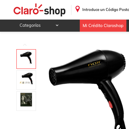
.
Introduce un Código Posta
Categorías
Mi Crédito Claroshop
Celulares y telefonía
Electrónica y tecnología
Videojuegos
Hogar y jardín
Deportes y ocio
Animales y mascotas
Ferretería y autos
Ropa, calzado y accesorios
Mamá y bebé
Salud, belleza y cuidado personal
Joyería y relojes
Juegos y juguetes