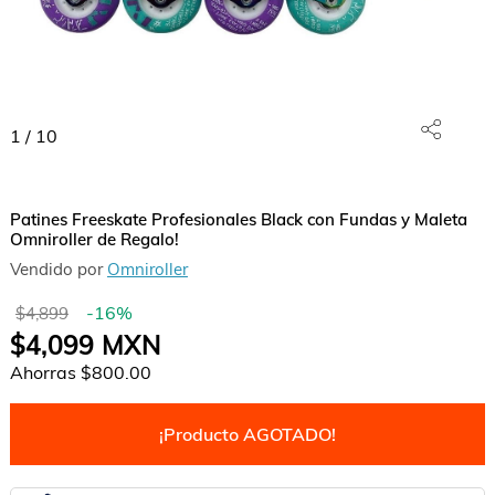
1
/
10
Patines Freeskate Profesionales Black con Fundas y Maleta
Omniroller de Regalo!
Vendido por
Omniroller
-
16
%
$4,899
$4,099
MXN
Ahorras
$800.00
¡Producto AGOTADO!