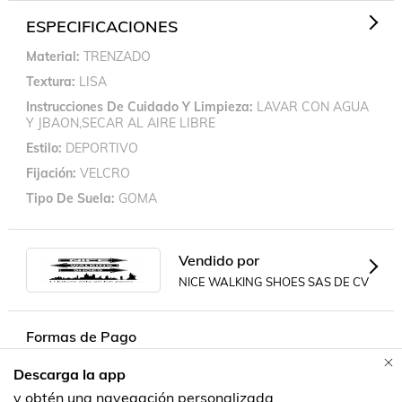
ESPECIFICACIONES
Material
TRENZADO
Textura
LISA
Instrucciones De Cuidado Y Limpieza
LAVAR CON AGUA
Y JBAON,SECAR AL AIRE LIBRE
Estilo
DEPORTIVO
Fijación
VELCRO
Tipo De Suela
GOMA
Vendido por
NICE WALKING SHOES SAS DE CV
Formas de Pago
Descarga la app
Contacta a un vendedor!
y obtén una navegación personalizada