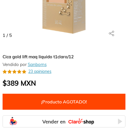
1
/
5
Cica gold lift maq liquido t1claro/12
Vendido por
Sanborns
23 opiniones
$389
MXN
¡Producto AGOTADO!
Vender en