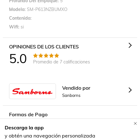
Profundo Del Empaque
5
Modelo
SM-P613NZBUMXO
Contenido
Wifi
si
OPINIONES DE LOS CLIENTES
5.0
Promedio de
7
calificaciones
Vendido por
Sanborns
Formas de Pago
Descarga la app
Contacta a un vendedor!
y obtén una navegación personalizada