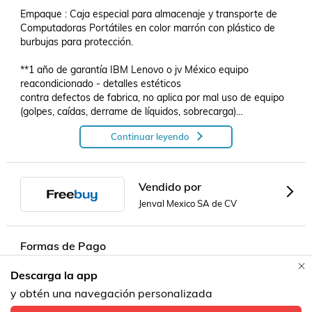
Empaque : Caja especial para almacenaje y transporte de 
Computadoras Portátiles en color marrón con plástico de 
burbujas para protección.

**1 año de garantía IBM Lenovo o jv México equipo 
reacondicionado - detalles estéticos 

contra defectos de fabrica, no aplica por mal uso de equipo 
(golpes, caídas, derrame de líquidos, sobrecarga)

DETALLES COSMETICOS NORMALES AL USO - , NO 
Continuar leyendo
APLICA CAMBIOS POR ESTE TEMA 

.
Vendido por
Jenval Mexico SA de CV
Formas de Pago
Descarga la app
Contacta a un vendedor!
y obtén una navegación personalizada