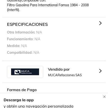
Gasolina|Compatible con: 

Filtro Gasolina Para International Famsa 1984 - 2008 
(Interfil).
ESPECIFICACIONES
Otra Información
N/A
Funcionamiento
N/A
Medida
N/A
Compatbilidad
N/A
Vendido por
MUCARefacciones SAS
Formas de Pago
Descarga la app
Contacta a un vendedor!
y obtén una navegación personalizada