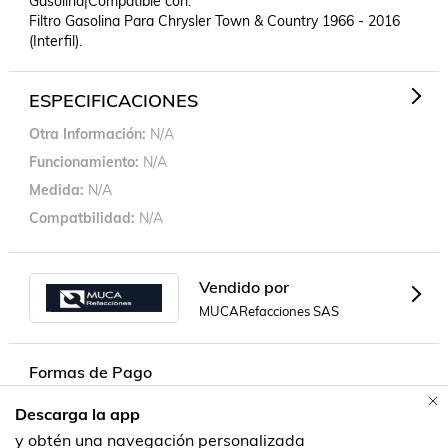
Gasolina|Compatible con: 

Filtro Gasolina Para Chrysler Town & Country 1966 - 2016 
(Interfil).
ESPECIFICACIONES
Otra Información
N/A
Funcionamiento
N/A
Medida
N/A
Compatbilidad
N/A
Vendido por
MUCARefacciones SAS
Formas de Pago
Descarga la app
Contacta a un vendedor!
y obtén una navegación personalizada