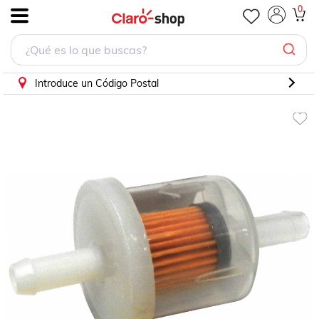
Filtro Gasolina Para Chrysler Town & Country 1966 - 2016 (In
0
.
Introduce un Código Postal