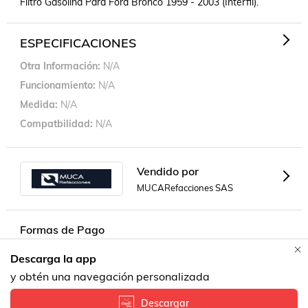
Filtro Gasolina Para Ford Bronco 1959 - 2003 (Interfil).
ESPECIFICACIONES
Otra Información
N/A
Funcionamiento
N/A
Medida
N/A
Compatbilidad
N/A
Vendido por
MUCARefacciones SAS
Formas de Pago
Descarga la app
Contacta a un vendedor!
y obtén una navegación personalizada
Descargar