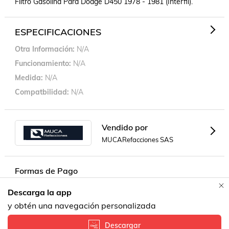
Filtro Gasolina Para Dodge D450 1978 - 1981 (Interfil).
ESPECIFICACIONES
Otra Información
N/A
Funcionamiento
N/A
Medida
N/A
Compatbilidad
N/A
Vendido por
MUCARefacciones SAS
Formas de Pago
Descarga la app
Contacta a un vendedor!
y obtén una navegación personalizada
Descargar