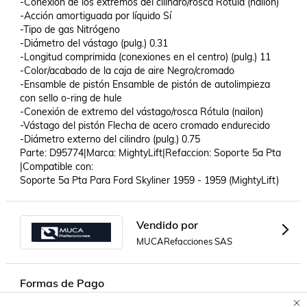
-Conexión de los extremos del cilindro/rosca Rótula (nailon)

-Acción amortiguada por líquido Sí

-Tipo de gas Nitrógeno

-Diámetro del vástago (pulg.) 0.31

-Longitud comprimida (conexiones en el centro) (pulg.) 11

-Color/acabado de la caja de aire Negro/cromado

-Ensamble de pistón Ensamble de pistón de autolimpieza 
con sello o-ring de hule

-Conexión de extremo del vástago/rosca Rótula (nailon)

-Vástago del pistón Flecha de acero cromado endurecido

-Diámetro externo del cilindro (pulg.) 0.75

Parte: D95774|Marca: MightyLift|Refaccion: Soporte 5a Pta 
|Compatible con: 

Soporte 5a Pta Para Ford Skyliner 1959 - 1959 (MightyLift)
Vendido por
MUCARefacciones SAS
Formas de Pago