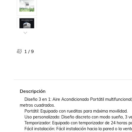
Libros, revistas y comics
Películas, series de tv y música
Otras categorías
Bebidas
Súpermercado
Farmacia
1
/
9
Descripción
    Diseño 3 en 1: Aire Acondicionado Portátil multifuncional; enfría, deshumidifica y ventila. Tamaño perfecto para habitaciones de 16 a 23 
metros cuadrados.

    Portátil: Equipado con rueditas para máxima movilidad.

    Uso personalizado: Diseño discreto con modo sueño, 3 velocidades de ventilación y reinicio automático en caso de corte eléctrico.

    Temporizador: Equipado con temporizador de 24 horas para una operación personalizada según sus preferencias.
