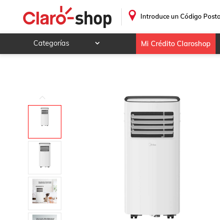
.
Introduce un Código Posta
Categorías
Mi Crédito Claroshop
Celulares y telefonía
Electrónica y tecnología
Videojuegos
Hogar y jardín
Deportes y ocio
Animales y mascotas
Ferretería y autos
Ropa, calzado y accesorios
Mamá y bebé
Salud, belleza y cuidado personal
Joyería y relojes
Juegos y juguetes