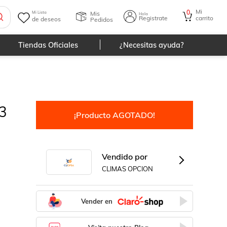
Mi
0
Mis
Mi Lista
Hola
Registrate
carrito
de deseos
Pedidos
Tiendas Oficiales
¿Necesitas ayuda?
 3
¡Producto AGOTADO!
Vendido por
CLIMAS OPCION
Vender en