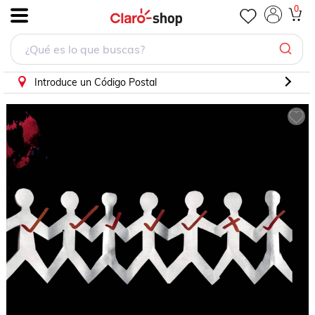
Three Days Grace - One X - Disco Cd
0
.
Introduce un Código Postal