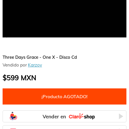
1
/
1
Three Days Grace - One X - Disco Cd
Vendido por
Karzov
$599
MXN
¡Producto AGOTADO!
Vender en