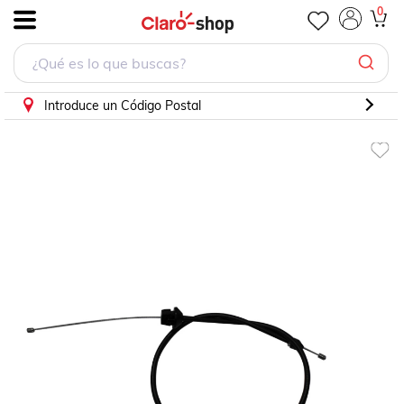
Cable Chicote Acelerador Compatible Con Perkins Camion
0
.
Introduce un Código Postal