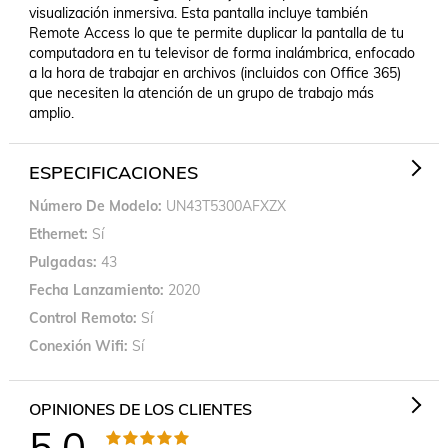
visualización inmersiva. Esta pantalla incluye también 
Remote Access lo que te permite duplicar la pantalla de tu 
computadora en tu televisor de forma inalámbrica, enfocado 
a la hora de trabajar en archivos (incluidos con Office 365) 
que necesiten la atención de un grupo de trabajo más 
amplio.
ESPECIFICACIONES
Número De Modelo
UN43T5300AFXZX
Ethernet
Sí
Pulgadas
43
Fecha Lanzamiento
2020
Control Remoto
Sí
Conexión Wifi
Sí
OPINIONES DE LOS CLIENTES
5.0