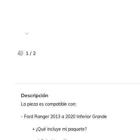
Libros, revistas y comics
Películas, series de tv y música
Otras categorías
Bebidas
Súpermercado
Farmacia
1
/
2
Descripción
La pieza es compatible con:

- Ford Ranger 2013 a 2020 Inferior Grande

         + ¿Qué incluye mi paquete?
