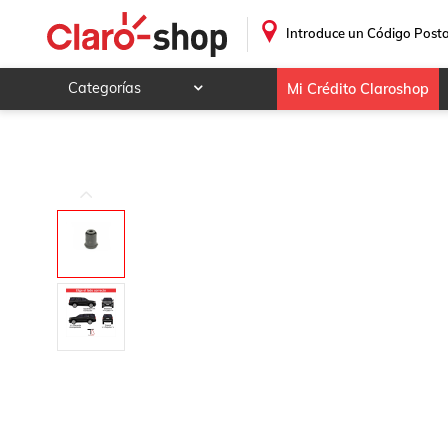
.
Introduce un Código Posta
Categorías
Mi Crédito Claroshop
Celulares y telefonía
Electrónica y tecnología
Videojuegos
Hogar y jardín
Deportes y ocio
Animales y mascotas
Ferretería y autos
Ropa, calzado y accesorios
Mamá y bebé
Salud, belleza y cuidado personal
Joyería y relojes
Juegos y juguetes