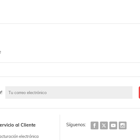
e
r!
Síguenos:
ervicio al Cliente
acturación electrónica