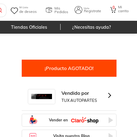
Mi
0
Mis
Mi Lista
Hola
Registrate
carrito
de deseos
Pedidos
Tiendas Oficiales
¿Necesitas ayuda?
¡Producto AGOTADO!
Vendido por
TUX AUTOPARTES
Vender en
Visita nuestro Blog