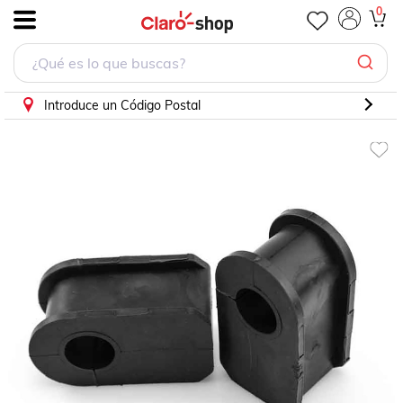
Goma Estabilizadora E150 Econoline E250 E350 Explorer R
0
.
Introduce un Código Postal