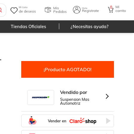
Mi
0
Mis
Mi Lista
Hola
Registrate
carrito
de deseos
Pedidos
Tiendas Oficiales
¿Necesitas ayuda?
-
¡Producto AGOTADO!
Vendido por
Suspension Mas
Automotriz
Vender en