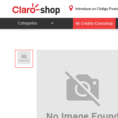
Base Amortiguador Mkx 2011-2015 Delanteros
.
Introduce un Código Posta
Categorías
Mi Crédito Claroshop
Celulares y telefonía
Electrónica y tecnología
Videojuegos
Hogar y jardín
Deportes y ocio
Animales y mascotas
Ferretería y autos
Ropa, calzado y accesorios
Mamá y bebé
Salud, belleza y cuidado personal
Joyería y relojes
Juegos y juguetes