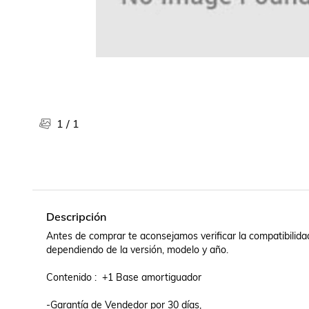
Libros, revistas y comics
Películas, series de tv y música
Otras categorías
Bebidas
Súpermercado
Farmacia
1
/
1
Descripción
Antes de comprar te aconsejamos verificar la compatibilidad 
dependiendo de la versión, modelo y año.

Contenido :  +1 Base amortiguador

-Garantía de Vendedor por 30 días,
