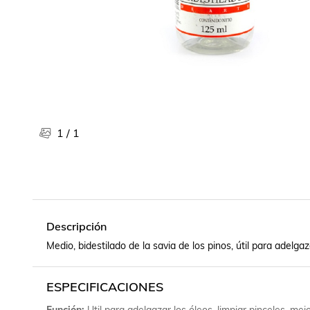
Libros, revistas y comics
Películas, series de tv y música
Otras categorías
Bebidas
Súpermercado
Farmacia
1
/
1
Descripción
Medio, bidestilado de la savia de los pinos, útil para adelgaz
ESPECIFICACIONES
Función
Util para adelgazar los óleos, limpiar pinceles, me