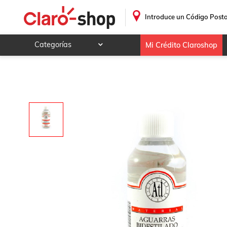
Aguarras bidestilado fco 125ml Atl
.
Introduce un Código Posta
Categorías
Mi Crédito Claroshop
Celulares y telefonía
Electrónica y tecnología
Videojuegos
Hogar y jardín
Deportes y ocio
Animales y mascotas
Ferretería y autos
Ropa, calzado y accesorios
Mamá y bebé
Salud, belleza y cuidado personal
Joyería y relojes
Juegos y juguetes