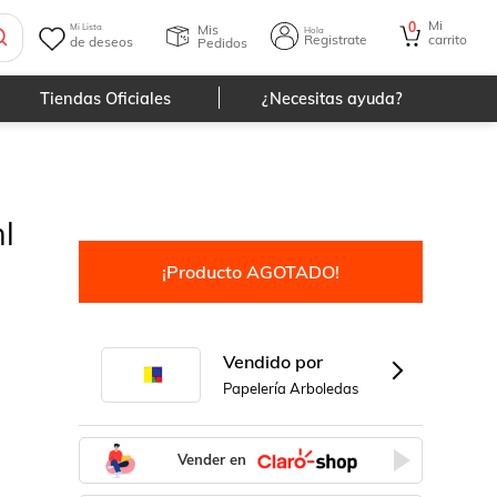
Mi
0
Mis
Mi Lista
Hola
Registrate
carrito
de deseos
Pedidos
Tiendas Oficiales
¿Necesitas ayuda?
l
¡Producto AGOTADO!
Vendido por
Papelería Arboledas
Vender en