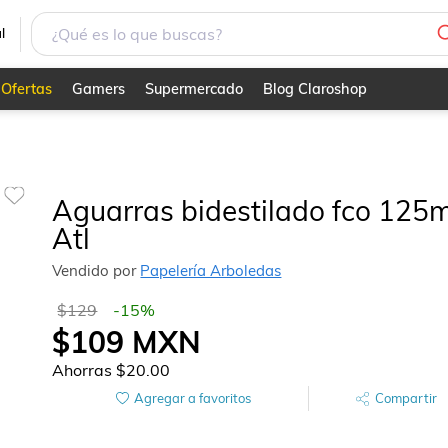
l
Ofertas
Gamers
Supermercado
Blog Claroshop
Aguarras bidestilado fco 125m
Atl
Vendido por
Papelería Arboledas
$129
-
15
%
$109
MXN
Ahorras
$20.00
Agregar a favoritos
Compartir