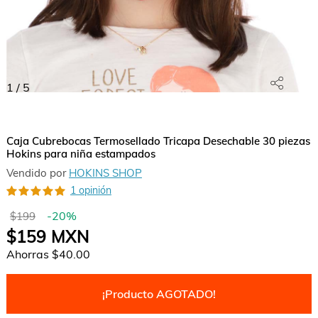
1
/
5
Caja Cubrebocas Termosellado Tricapa Desechable 30 piezas
Hokins para niña estampados
Vendido por
HOKINS SHOP
1 opinión
-
20
%
$199
$159
MXN
Ahorras
$40.00
¡Producto AGOTADO!