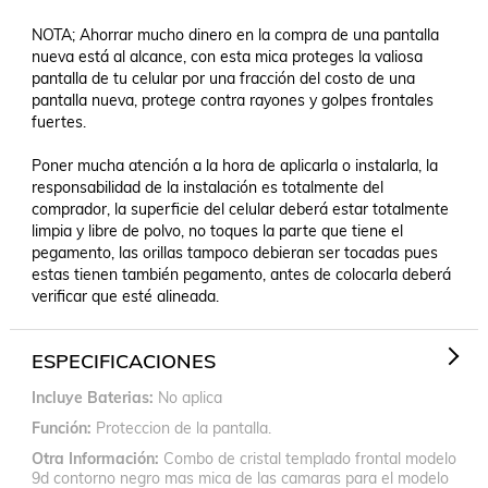
NOTA; Ahorrar mucho dinero en la compra de una pantalla 
nueva está al alcance, con esta mica proteges la valiosa 
pantalla de tu celular por una fracción del costo de una 
pantalla nueva, protege contra rayones y golpes frontales 
fuertes.

Poner mucha atención a la hora de aplicarla o instalarla, la 
responsabilidad de la instalación es totalmente del 
comprador, la superficie del celular deberá estar totalmente 
limpia y libre de polvo, no toques la parte que tiene el 
pegamento, las orillas tampoco debieran ser tocadas pues 
estas tienen también pegamento, antes de colocarla deberá 
verificar que esté alineada.
ESPECIFICACIONES
Incluye Baterias
No aplica
Función
Proteccion de la pantalla.
Otra Información
Combo de cristal templado frontal modelo
9d contorno negro mas mica de las camaras para el modelo