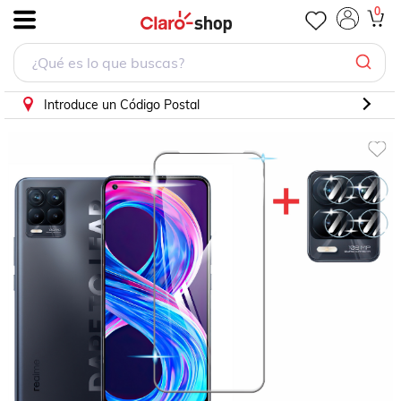
Combo Cristal Templado 9d Para Realme + Mica Camaras
0
.
Introduce un Código Postal