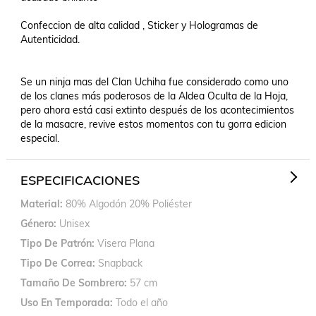
Confeccion de alta calidad , Sticker y Hologramas de 
Autenticidad.

Se un ninja mas del Clan Uchiha fue considerado como uno 
de los clanes más poderosos de la Aldea Oculta de la Hoja, 
pero ahora está casi extinto después de los acontecimientos 
de la masacre, revive estos momentos con tu gorra edicion 
especial.
ESPECIFICACIONES
Material
80% Algodón 20% Poliéster
Género
Unisex
Tipo De Patrón
Visera Plana
Tipo De Correa
Snapback
Tamaño De Sombrero
57 cm
Uso En Temporada
Todo el año