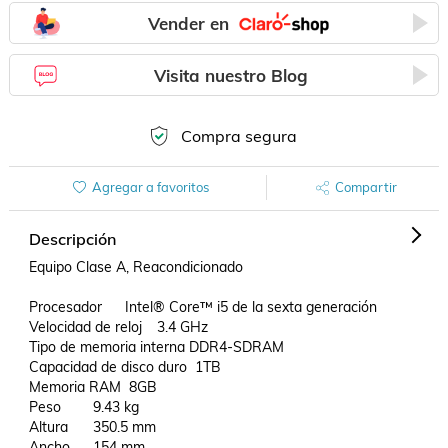
Vender en
Visita nuestro Blog
Compra segura
Agregar a favoritos
Compartir
Descripción
Equipo Clase A, Reacondicionado 

Procesador	Intel® Core™ i5 de la sexta generación

Velocidad de reloj	3.4 GHz

Tipo de memoria interna	DDR4-SDRAM

Capacidad de disco duro  1TB

Memoria RAM	 8GB

Peso	9.43 kg

Altura	350.5 mm

Ancho	154 mm
