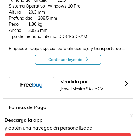
Tamaño de Pantalla	12.5"

Sistema Operativo	Windows 10 Pro

Altura	20,3 mm

Profundidad	208,5 mm

Peso	1,36 kg

Ancho	305,5 mm

Tipo de memoria interna: DDR4-SDRAM

Empaque : Caja especial para almacenaje y transporte de 
Computadoras Portatiles en color marron con plastico de 
Continuar leyendo
burbujas para proteccion.

**1 año de garantía IBM Lenovo o jv México equipo 
reacondicionado - detalles estéticos 

Vendido por
contra defectos de fabrica, no aplica por mal uso de equipo 
Jenval Mexico SA de CV
(golpes, caídas, derrame de líquidos, sobrecarga)

DETALLES COSMETICOS NORMALES AL USO - , NO 
APLICA CAMBIOS POR ESTE TEMA 

Formas de Pago
Descarga la app
.
Contacta a un vendedor!
y obtén una navegación personalizada