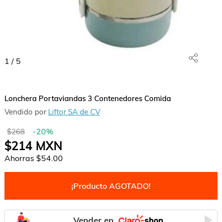
1
/
5
Lonchera Portaviandas 3 Contenedores Comida
Vendido por
Liftor SA de CV
-
20
%
$268
$214
MXN
Ahorras
$54.00
¡Producto AGOTADO!
Vender en