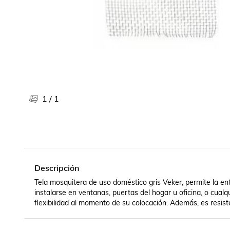
Libros, revistas y comics
Películas, series de tv y música
Otras categorías
Bebidas
Súpermercado
Farmacia
1
/
1
Descripción
Tela mosquitera de uso doméstico gris Veker, permite la ent
instalarse en ventanas, puertas del hogar u oficina, o cualq
flexibilidad al momento de su colocación. Además, es resisten