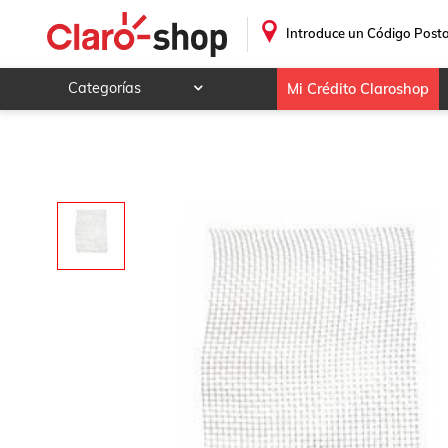
.
Introduce un Código Posta
Categorías
Mi Crédito Claroshop
Celulares y telefonía
Electrónica y tecnología
Videojuegos
Hogar y jardín
Deportes y ocio
Animales y mascotas
Ferretería y autos
Ropa, calzado y accesorios
Mamá y bebé
Salud, belleza y cuidado personal
Joyería y relojes
Juegos y juguetes