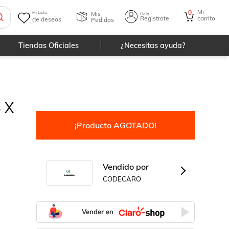
Mi
0
Mis
Mi Lista
Hola
Registrate
carrito
de deseos
Pedidos
Tiendas Oficiales
¿Necesitas ayuda?
5 X
¡Producto AGOTADO!
Vendido por
CODECARO
Vender en