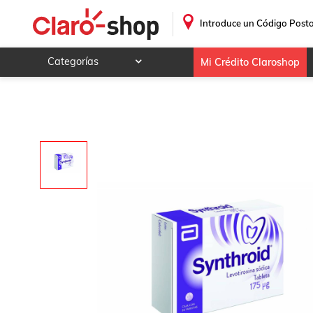
.
Introduce un Código Posta
Categorías
Mi Crédito Claroshop
Celulares y telefonía
Electrónica y tecnología
Videojuegos
Hogar y jardín
Deportes y ocio
Animales y mascotas
Ferretería y autos
Ropa, calzado y accesorios
Mamá y bebé
Salud, belleza y cuidado personal
Joyería y relojes
Juegos y juguetes