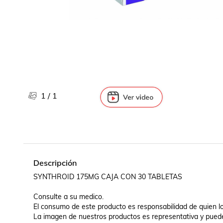
Libros, revistas y comics
Películas, series de tv y música
Otras categorías
Bebidas
Súpermercado
Farmacia
1
/
1
Descripción
SYNTHROID 175MG CAJA CON 30 TABLETAS

Consulte a su medico.

El consumo de este producto es responsabilidad de quien lo
La imagen de nuestros productos es representativa y pue