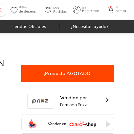
Mi
0
Mis
Mi Lista
Hola
Registrate
carrito
de deseos
Pedidos
Tiendas Oficiales
¿Necesitas ayuda?
N
¡Producto AGOTADO!
Vendido por
Farmacia Prixz
Vender en