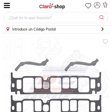
Empaque Pleno Para Buick Skylark 1985 - 1985 (DC Gasket
0
.
Introduce un Código Postal