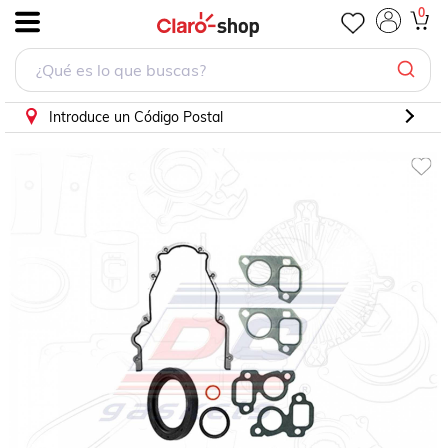
Empaque Tapa Distribucion Para Buick Lacrosse 2008 - 20
0
.
Introduce un Código Postal