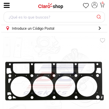
Empaque Cabeza Para Chevrolet Caprice 2011 - 2017 (DC 
0
.
Introduce un Código Postal