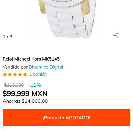
1
/
3
Reloj Michael Kors MK5145
Vendido por
Dinamica Digital
1 opinión
-
12
%
$113,999
$99,999
MXN
Ahorras
$14,000.00
¡Producto AGOTADO!