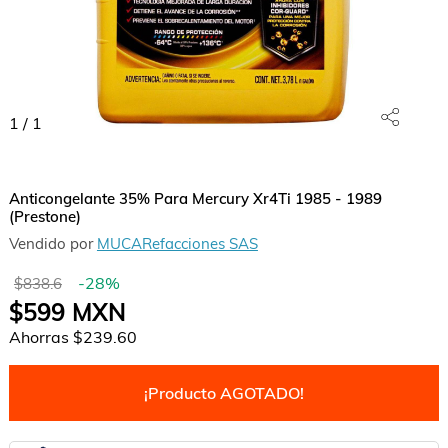
1
/
1
Anticongelante 35% Para Mercury Xr4Ti 1985 - 1989
(Prestone)
Vendido por
MUCARefacciones SAS
-
28
%
$838.6
$599
MXN
Ahorras
$239.60
¡Producto AGOTADO!