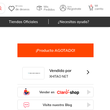
Mi
0
Mis
Mi Lista
Hola
Registrate
carrito
de deseos
Pedidos
Tiendas Oficiales
¿Necesitas ayuda?
¡Producto AGOTADO!
Vendido por
XHITAO NET
Vender en
Visita nuestro Blog