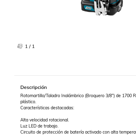
Libros, revistas y comics
Películas, series de tv y música
Otras categorías
Bebidas
Súpermercado
Farmacia
1
/
1
Descripción
Rotomartillo/Taladro Inalámbrico (Broquero 3/8") de 1700 R
plástico.

Características destacadas:

Alta velocidad rotacional.

Luz LED de trabajo.

Circuito de protección de batería activado con alta tempera