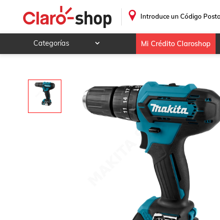
Rotomartillo Makita HP333DSAE Inalámbrico
.
Introduce un Código Posta
Categorías
Mi Crédito Claroshop
Celulares y telefonía
Electrónica y tecnología
Videojuegos
Hogar y jardín
Deportes y ocio
Animales y mascotas
Ferretería y autos
Ropa, calzado y accesorios
Mamá y bebé
Salud, belleza y cuidado personal
Joyería y relojes
Juegos y juguetes