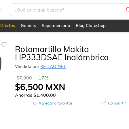
l
Ofertas
Gamers
Supermercado
Blog Claroshop
Rotomartillo Makita
HP333DSAE Inalámbrico
Vendido por
XHITAO NET
$7,900
-
17
%
$6,500
MXN
Ahorras
$1,400.00
Agregar a favoritos
Compartir