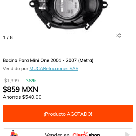
1
/
6
Bocina Para Mini One 2001 - 2007 (Metra)
Vendido por
MUCARefacciones SAS
-
38
%
$1,399
$859
MXN
Ahorras
$540.00
¡Producto AGOTADO!
Vender en