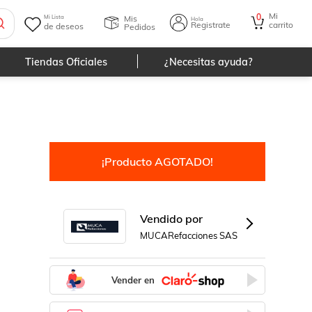
Mi
0
Mis
Mi Lista
Hola
Registrate
carrito
de deseos
Pedidos
Tiendas Oficiales
¿Necesitas ayuda?
¡Producto AGOTADO!
Vendido por
MUCARefacciones SAS
Vender en