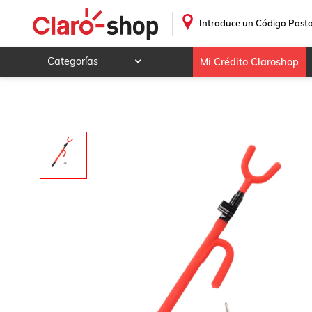
Candado Volante Para Saturn Ion-2 2003 - 2008 (Surebilt)
.
Introduce un Código Posta
Categorías
Mi Crédito Claroshop
Celulares y telefonía
Electrónica y tecnología
Videojuegos
Hogar y jardín
Deportes y ocio
Animales y mascotas
Ferretería y autos
Ropa, calzado y accesorios
Mamá y bebé
Salud, belleza y cuidado personal
Joyería y relojes
Juegos y juguetes