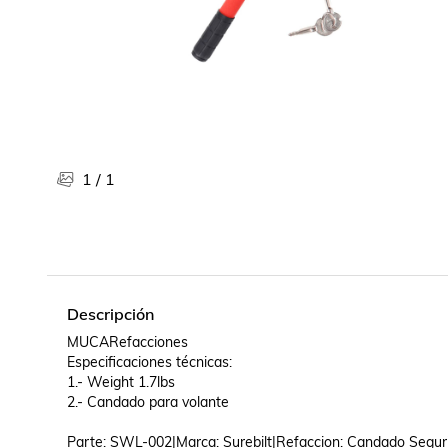
Libros, revistas y comics
Películas, series de tv y música
Otras categorías
Bebidas
Súpermercado
Farmacia
1
/
1
Descripción
MUCARefacciones

Especificaciones técnicas:

1.- Weight 1.7lbs

2.- Candado para volante

Parte: SWL-002|Marca: Surebilt|Refaccion: Candado Seguri