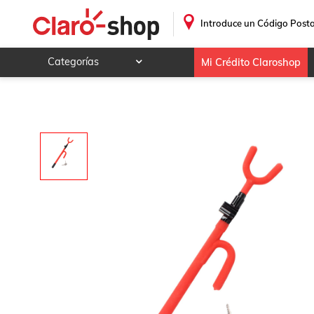
.
Introduce un Código Posta
Categorías
Mi Crédito Claroshop
Celulares y telefonía
Electrónica y tecnología
Videojuegos
Hogar y jardín
Deportes y ocio
Animales y mascotas
Ferretería y autos
Ropa, calzado y accesorios
Mamá y bebé
Salud, belleza y cuidado personal
Joyería y relojes
Juegos y juguetes