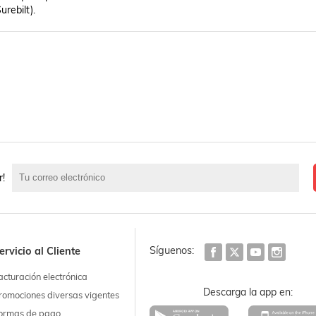
rebilt).
r!
Síguenos:
ervicio al Cliente
acturación electrónica
Descarga la app en:
romociones diversas vigentes
ormas de pago