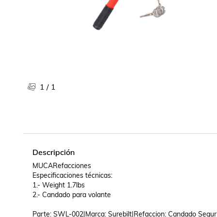
Libros, revistas y comics
Películas, series de tv y música
Otras categorías
Bebidas
Súpermercado
Farmacia
1
/
1
Descripción
MUCARefacciones

Especificaciones técnicas:

1.- Weight 1.7lbs

2.- Candado para volante

Parte: SWL-002|Marca: Surebilt|Refaccion: Candado Seguri