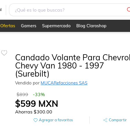
l
Ofertas
Gamers
Supermercado
Blog Claroshop
Candado Volante Para Chevro
Chevy Van 1980 - 1997
(Surebilt)
Vendido por
MUCARefacciones SAS
$899
-
33
%
$599
MXN
Ahorras
$300.00
Agregar a favoritos
Compartir