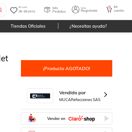
Mi
0
Mis
Mi Lista
Hola
Registrate
carrito
de deseos
Pedidos
Tiendas Oficiales
¿Necesitas ayuda?
let
¡Producto AGOTADO!
Vendido por
MUCARefacciones SAS
Vender en