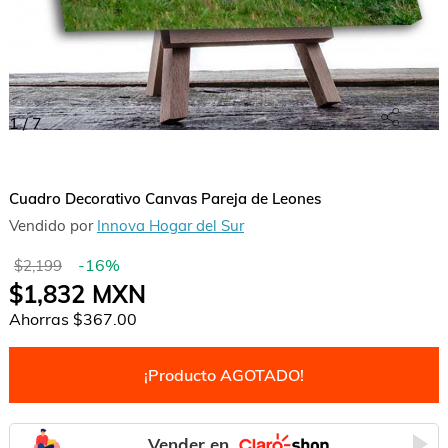
1
/
7
Cuadro Decorativo Canvas Pareja de Leones
Vendido por
Innova Hogar del Sur
-
16
%
$2,199
$1,832
MXN
Ahorras
$367.00
¡Producto AGOTADO!
Vender en