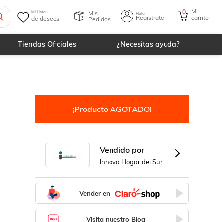
Mi
0
Mis
Mi Lista
Hola
Registrate
carrito
de deseos
Pedidos
Tiendas Oficiales
¿Necesitas ayuda?
¡Producto AGOTADO!
Vendido por
Innova Hogar del Sur
Vender en
Visita nuestro Blog