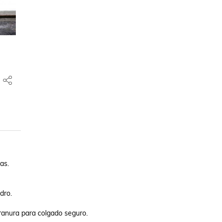
s.

ro.

ranura para colgado seguro.
