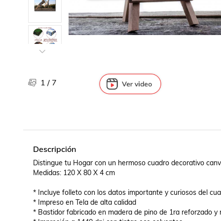
Libros, revistas y comics
Películas, series de tv y música
Otras categorías
Bebidas
Súpermercado
Farmacia
1
/
7
Descripción
Distingue tu Hogar con un hermoso cuadro decorativo canva
Medidas: 120 X 80 X 4 cm

* Incluye folleto con los datos importante y curiosos del cuad
* Impreso en Tela de alta calidad

* Bastidor fabricado en madera de pino de 1ra reforzado y 