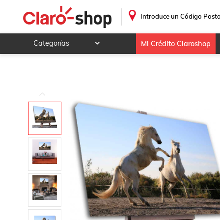
Cuadro Decorativo Caballos Blancos
.
Introduce un Código Posta
Categorías
Mi Crédito Claroshop
Celulares y telefonía
Electrónica y tecnología
Videojuegos
Hogar y jardín
Deportes y ocio
Animales y mascotas
Ferretería y autos
Ropa, calzado y accesorios
Mamá y bebé
Salud, belleza y cuidado personal
Joyería y relojes
Juegos y juguetes