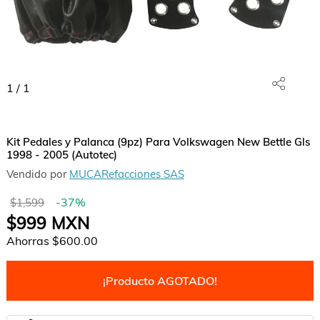
1
/
1
Kit Pedales y Palanca (9pz) Para Volkswagen New Bettle Gls
1998 - 2005 (Autotec)
Vendido por
MUCARefacciones SAS
-
37
%
$1,599
$999
MXN
Ahorras
$600.00
¡Producto AGOTADO!