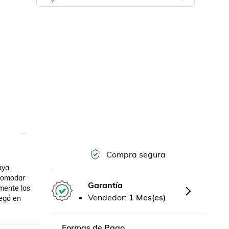
Compra segura
ya. 
comodar 
Garantía
mente las 
Vendedor:
1 Mes(es)
egó en 
Formas de Pago