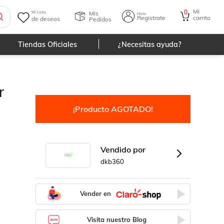
Mi
0
Mis
Mi Lista
Hola
Registrate
carrito
de deseos
Pedidos
Tiendas Oficiales
¿Necesitas ayuda?
r
¡Producto AGOTADO!
Vendido por
dkb360
Vender en
Visita nuestro Blog