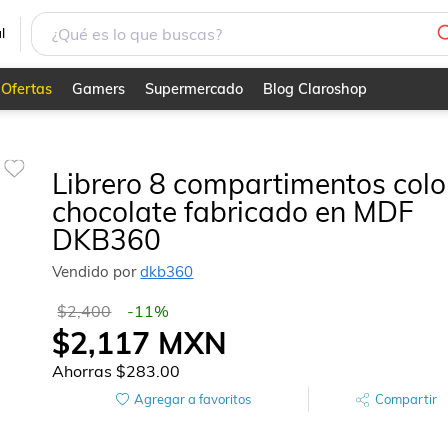
DF DKB360
l
Ofertas
Gamers
Supermercado
Blog Claroshop
Librero 8 compartimentos colo
chocolate fabricado en MDF
DKB360
Vendido por
dkb360
$2,400
-
11
%
$2,117
MXN
Ahorras
$283.00
Agregar a favoritos
Compartir