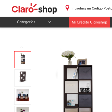
Librero 8 compartimentos color chocolate fabricado en M
.
Introduce un Código Posta
Categorías
Mi Crédito Claroshop
Celulares y telefonía
Electrónica y tecnología
Videojuegos
Hogar y jardín
Deportes y ocio
Animales y mascotas
Ferretería y autos
Ropa, calzado y accesorios
Mamá y bebé
Salud, belleza y cuidado personal
Joyería y relojes
Juegos y juguetes