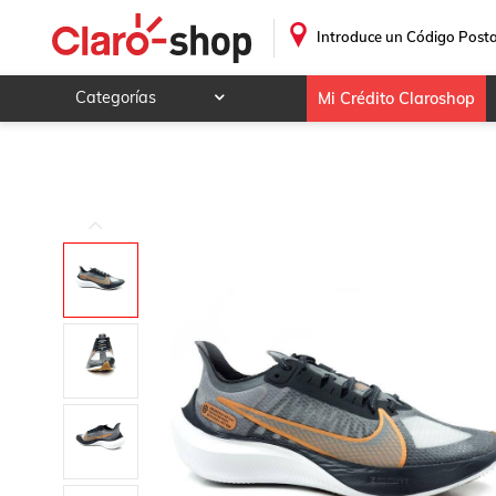
Nike Zoom Gravity Bq3202010 Gris-hombre
.
Introduce un Código Posta
Categorías
Mi Crédito Claroshop
Celulares y telefonía
Electrónica y tecnología
Videojuegos
Hogar y jardín
Deportes y ocio
Animales y mascotas
Ferretería y autos
Ropa, calzado y accesorios
Mamá y bebé
Salud, belleza y cuidado personal
Joyería y relojes
Juegos y juguetes