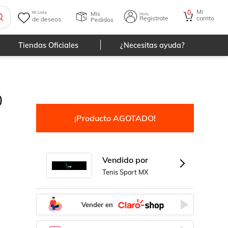
Mi
0
Mis
Mi Lista
Hola
Registrate
carrito
de deseos
Pedidos
Tiendas Oficiales
¿Necesitas ayuda?
0
¡Producto AGOTADO!
Vendido por
Tenis Sport MX
Vender en