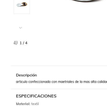
Libros, revistas y comics
Películas, series de tv y música
Otras categorías
Bebidas
Súpermercado
Farmacia
1
/
4
Descripción
articulo confeccionado con maetriales de la mas alta calida
ESPECIFICACIONES
Material
textil