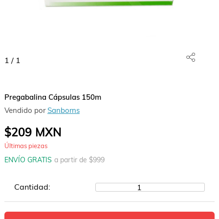
1
/
1
Pregabalina Cápsulas 150m
Vendido por
Sanborns
$209
MXN
Últimas piezas
ENVÍO GRATIS
a partir de $
999
Cantidad:
1