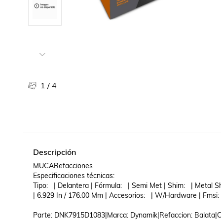
Libros, revistas y comics
Películas, series de tv y música
Otras categorías
Bebidas
Súpermercado
Farmacia
1
/
4
Descripción
MUCARefacciones

Especificaciones técnicas:

Tipo:   | Delantera | Fórmula:   | Semi Met | Shim:   | Metal Sh
| 6.929 In / 176.00 Mm | Accesorios:   | W/Hardware | Fmsi: 
Parte: DNK7915D1083|Marca: Dynamik|Refaccion: Balata|Co