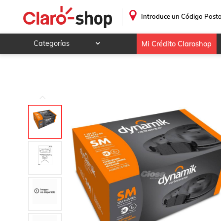
.
Introduce un Código Posta
Categorías
Mi Crédito Claroshop
Celulares y telefonía
Electrónica y tecnología
Videojuegos
Hogar y jardín
Deportes y ocio
Animales y mascotas
Ferretería y autos
Ropa, calzado y accesorios
Mamá y bebé
Salud, belleza y cuidado personal
Joyería y relojes
Juegos y juguetes