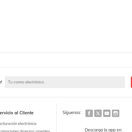
r!
Síguenos:
ervicio al Cliente
acturación electrónica
Descarga la app en:
romociones diversas vigentes