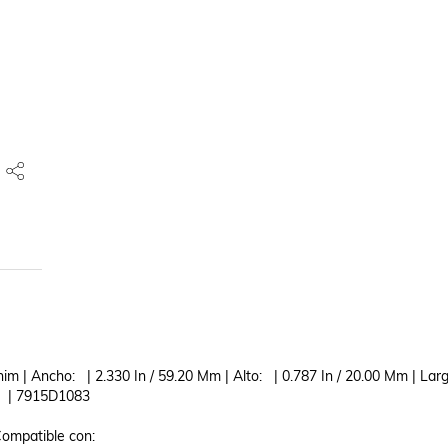
im | Ancho:   | 2.330 In / 59.20 Mm | Alto:   | 0.787 In / 20.00 Mm | Largo T
  | 7915D1083 

mpatible con: 
