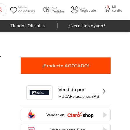
Mi
0
Mis
Mi Lista
Hola
Registrate
carrito
de deseos
Pedidos
Tiendas Oficiales
¿Necesitas ayuda?
-
¡Producto AGOTADO!
Vendido por
MUCARefacciones SAS
Vender en
Visita nuestro Blog