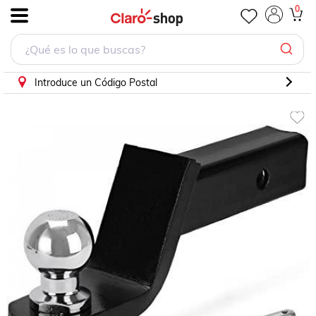
Bola y soporte remolque Para Nissan Silvia 1991 - 1999 (R
0
.
Introduce un Código Postal