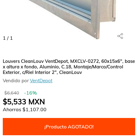
1
/
1
Louvers CleanLouv VentDepot, MXCLV-0272, 60x15x6", base
x altura x fondo, Aluminio, C.18, Montaje/Marco/Control
Exterior, c/Riel Interior 2", CleanLouv
Vendido por
VentDepot
-
16
%
$6,640
$5,533
MXN
Ahorras
$1,107.00
¡Producto AGOTADO!