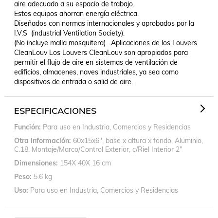
aire adecuado a su espacio de trabajo.

Estos equipos ahorran energía eléctrica.

Diseñados con normas internacionales y aprobados por la 
I.V.S  (industrial Ventilation Society).

(No incluye malla mosquitera).  Aplicaciones de los Louvers 
CleanLouv Los Louvers CleanLouv son apropiados para 
permitir el flujo de aire en sistemas de ventilación de 
edificios, almacenes, naves industriales, ya sea como 
dispositivos de entrada o salid de aire.
ESPECIFICACIONES
Función
Para uso en Industria, Comercios y Residencias
Otra Información
60x15x6", base x altura x fondo, Aluminio,
C.18, Montaje/Marco/Control Exterior, c/Riel Interior 2"
Dimensiones
154X 40X 16 cm
Peso
5.6 kg
Uso
Para uso en Industria, Comercios y Residencias