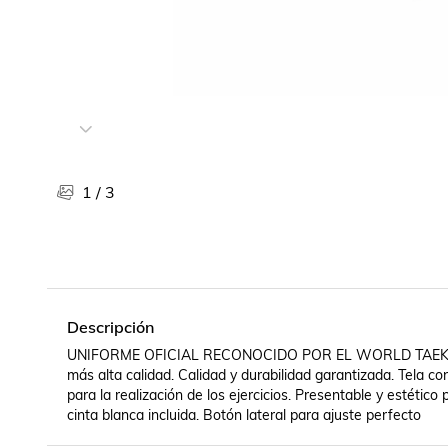
Libros, revistas y comics
Películas, series de tv y música
Otras categorías
Bebidas
Súpermercado
Farmacia
1
/
3
Descripción
UNIFORME OFICIAL RECONOCIDO POR EL WORLD TAEKW
más alta calidad. Calidad y durabilidad garantizada. Tela c
para la realización de los ejercicios. Presentable y estétic
cinta blanca incluida. Botón lateral para ajuste perfecto