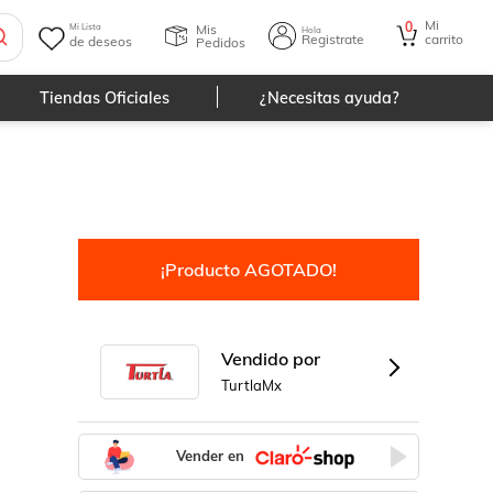
Mi
0
Mis
Mi Lista
Hola
Registrate
carrito
de deseos
Pedidos
Tiendas Oficiales
¿Necesitas ayuda?
¡Producto AGOTADO!
Vendido por
TurtlaMx
Vender en