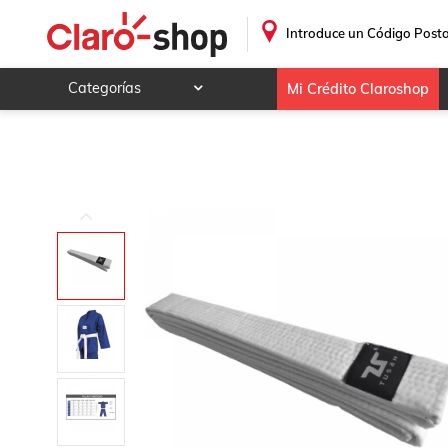
.
Introduce un Código Posta
Categorías
Mi Crédito Claroshop
Celulares y telefonía
Electrónica y tecnología
Videojuegos
Hogar y jardín
Deportes y ocio
Animales y mascotas
Ferretería y autos
Ropa, calzado y accesorios
Mamá y bebé
Salud, belleza y cuidado personal
Joyería y relojes
Juegos y juguetes